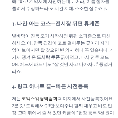
해!’ 하고 계약서에 사인하는데… 어라, 이름 철자를
틀려서 수정하느라 또 시간 지체. 소소한 실수죠 뭐.
3. 나만 아는 코스—전시장 뒤편 휴게존
발바닥이 진동 오기 시작하면 뒤편 소파존으로 피신
하세요. 아, 잔뜩 겹겹이 코트 걸어두는 곳이라 자리
없어 보이지만 잘 찾으면 빈 의자 하나 꼭 있습니다. 거
기서 챙겨 온
도시락 쿠폰
긁어먹고, 다시 전투 모드
ON. 어느새 파트너도 “살 것만 사고 나가자…” 중얼거
리죠.
4. 링크 하나로 끝—빠른 사전등록
저는
코엑스웨딩박람회
페이지에서 사전등록했어요.
2분 컷! 도착해서 QR만 보여주니 팔찌 채우고 바로 입
장. 그때 뒤에서 줄 서 있던 커플이 “현장 등록 5천 원이