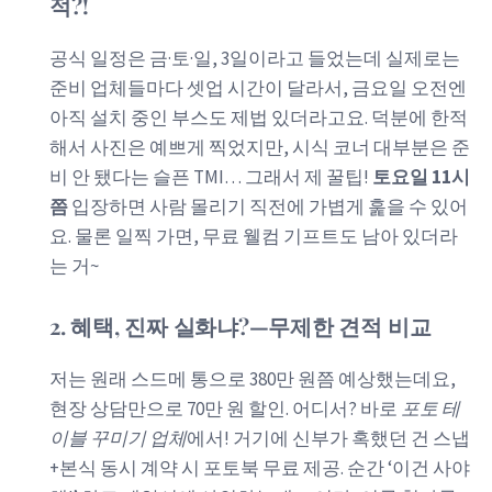
적?!
공식 일정은 금·토·일, 3일이라고 들었는데 실제로는
준비 업체들마다 셋업 시간이 달라서, 금요일 오전엔
아직 설치 중인 부스도 제법 있더라고요. 덕분에 한적
해서 사진은 예쁘게 찍었지만, 시식 코너 대부분은 준
비 안 됐다는 슬픈 TMI… 그래서 제 꿀팁!
토요일 11시
쯤
입장하면 사람 몰리기 직전에 가볍게 훑을 수 있어
요. 물론 일찍 가면, 무료 웰컴 기프트도 남아 있더라
는 거~
2. 혜택, 진짜 실화냐?—무제한 견적 비교
저는 원래 스드메 통으로 380만 원쯤 예상했는데요,
현장 상담만으로 70만 원 할인. 어디서? 바로
포토 테
이블 꾸미기 업체
에서! 거기에 신부가 혹했던 건 스냅
+본식 동시 계약 시 포토북 무료 제공. 순간 ‘이건 사야