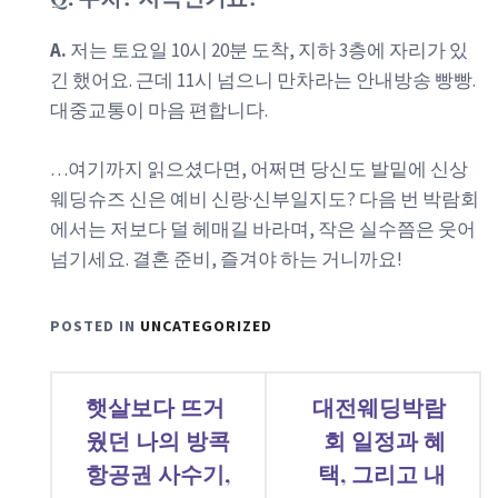
A.
저는 토요일 10시 20분 도착, 지하 3층에 자리가 있
긴 했어요. 근데 11시 넘으니 만차라는 안내방송 빵빵.
대중교통이 마음 편합니다.
…여기까지 읽으셨다면, 어쩌면 당신도 발밑에 신상
웨딩슈즈 신은 예비 신랑·신부일지도? 다음 번 박람회
에서는 저보다 덜 헤매길 바라며, 작은 실수쯤은 웃어
넘기세요. 결혼 준비, 즐겨야 하는 거니까요!
POSTED IN
UNCATEGORIZED
글
햇살보다 뜨거
대전웨딩박람
탐
웠던 나의 방콕
회 일정과 혜
항공권 사수기,
택, 그리고 내
색