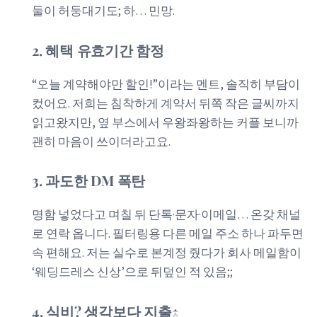
둘이 허둥대기도; 하… 민망.
2. 혜택 유효기간 함정
“오늘 계약해야만 할인!”이라는 멘트, 솔직히 부담이
컸어요. 저희는 침착하게 계약서 뒤쪽 작은 글씨까지
읽고왔지만, 옆 부스에서 우왕좌왕하는 커플 보니까
괜히 마음이 쓰이더라고요.
3. 과도한 DM 폭탄
명함 넣었다고 며칠 뒤 단톡·문자·이메일… 온갖 채널
로 연락 옵니다. 필터링용 다른 메일 주소 하나 파두면
속 편해요. 저는 실수로 본계정 줬다가 회사 메일함이
‘웨딩드레스 신상’으로 뒤덮인 적 있음;;
4. 식비? 생각보다 지출↑