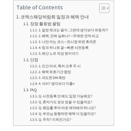
Table of Contents
코엑스웨딩박람회 일정과 혜택 안내
장점·활용법·꿀팁
1. 일정 체크는 필수, 그런데 생각보다 유동적?!
2. 혜택, 진짜 실화냐?—무제한 견적 비교
3. 나만 아는 코스—전시장 뒤편 휴게존
4. 링크 하나로 끝—빠른 사전등록
5. 예산 노트 작성 뒷이야기
단점
1. 인간 러쉬, 특히 오후 두 시
2. 혜택 유효기간 함정
3. 과도한 DM 폭탄
4. 식비? 생각보다 지출↑
FAQ
Q. 사전등록 안 해도 입장 가능해요?
Q. 혼자가도 정보 얻을 수 있을까요?
Q. 웨딩홀 투어 바로 예약해야 하나요?
Q. 부모님 동행하면 혜택 더 있을까요?
Q. 주차? 지옥인가요?