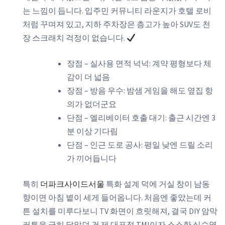
는 느낌이 듭니다. 입주민 커뮤니티 라운지가 호텔 로비
처럼 꾸며져 있고, 지하 주차장은 층고가 높아 SUV도 천
장 스크래치 걱정이 없습니다.
장점 – 실사용 면적 넉넉: 계약 평형보다 체
감이 더 넓음
장점 – 방음 우수: 밤샘 게임을 해도 옆집 항
의가 없더군요
단점 – 엘리베이터 호출 대기: 출근 시간엔 3
분 이상 기다림
단점 – 인근 도로 공사: 평일 낮엔 드릴 소리
가 끼어듭니다
특히
더파크사이드서울
특화 설계 덕에 거실 창이 남동
향이면 아침 볕이 세게 들어옵니다. 처음엔 좋았는데 커
튼 설치를 미루다보니 TV 화면이 흐릿해져, 결국 DIY 암막
커튼을 급히 달았던 건 제 대표적 TMI이자 소소한 실수였