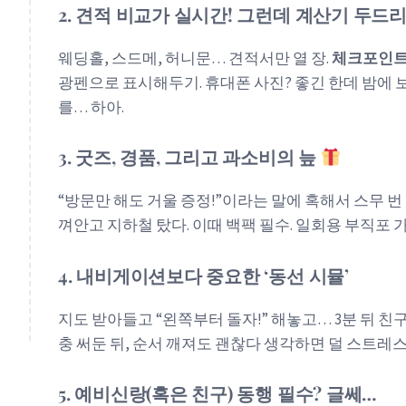
2. 견적 비교가 실시간! 그런데 계산기 두드
웨딩홀, 스드메, 허니문… 견적서만 열 장.
체크포인
광펜으로 표시해두기. 휴대폰 사진? 좋긴 한데 밤에 
를… 하아.
3. 굿즈, 경품, 그리고 과소비의 늪
“방문만 해도 거울 증정!”이라는 말에 혹해서 스무 번
껴안고 지하철 탔다. 이때 백팩 필수. 일회용 부직포 
4. 내비게이션보다 중요한 ‘동선 시뮬’
지도 받아들고 “왼쪽부터 돌자!” 해놓고… 3분 뒤 친구
충 써둔 뒤, 순서 깨져도 괜찮다 생각하면 덜 스트레스.
5. 예비신랑(혹은 친구) 동행 필수? 글쎄…