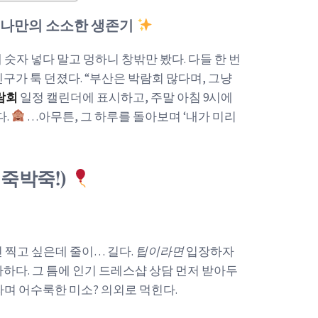
 나만의 소소한 생존기
숫자 넣다 말고 멍하니 창밖만 봤다. 다들 한 번
구가 툭 던졌다. “부산은 박람회 많다며, 그냥
람회
일정 캘린더에 표시하고, 주말 아침 9시에
다.
…아무튼, 그 하루를 돌아보며 ‘내가 미리
뒤죽박죽!)
 찍고 싶은데 줄이… 길다.
팁이라면
입장하자
가하다. 그 틈에 인기 드레스샵 상담 먼저 받아두
 라며 어수룩한 미소? 의외로 먹힌다.