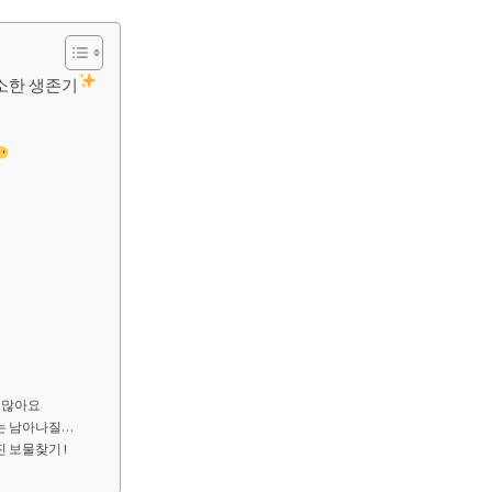
소한 생존기
관 많아요
리는 남아나질…
진 보물찾기 !