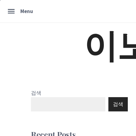
Skip
Menu
to
content
이
검색
검색
Recent Posts