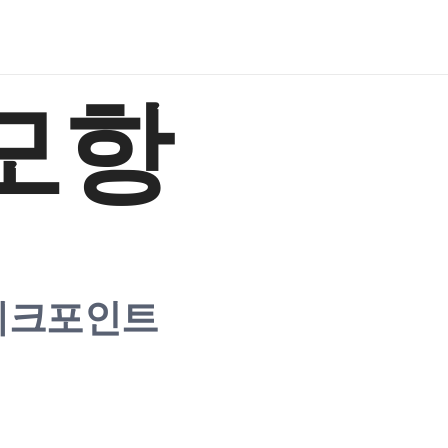
모항
체크포인트