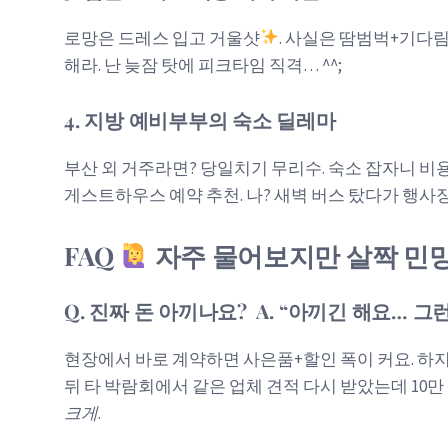
로망은 드레스 입고 거울샷
. 사실은 땀범벅+기다림 
해라. 난 늦잠 탓에 피크타임 직격… ^^;
4. 지방 예비부부의 숙소 딜레마
부산 외 거주라면? 당일치기 무리수. 숙소 잡자니 비용
게스트하우스 예약 추천. 나? 새벽 버스 탔다가 행사장 
FAQ
자주 물어보지만 살짝 민망
Q. 진짜 돈 아끼나요? A. “아끼긴 해요… 그
현장에서 바로 계약하면 사은품+할인 폭이 커요. 하지만
뒤 타 박람회에서 같은 업체 견적 다시 받았는데 10만
크게
.