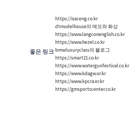
https://isaceng.co.kr
dtmodelhouse의 메모와 화상
https://www.langconenglish.co.kr
https://www.hezel.co.kr
bmwluxuryclass의 블로그
좋은 링크
https://smart21.co.kr
https://www.watergunfestival.co.kr
https://www.kdagw.or.kr
https://www.kpcra.or.kr
https://gmsportscenter.co.kr