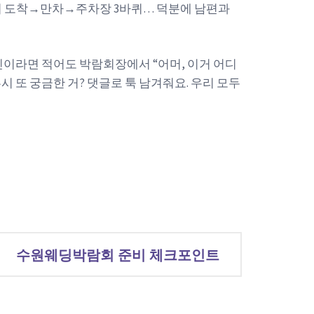
전 1시 도착→만차→주차장 3바퀴… 덕분에 남편과
 당신이라면 적어도 박람회장에서 “어머, 이거 어디
혹시 또 궁금한 거? 댓글로 툭 남겨줘요. 우리 모두
수원웨딩박람회 준비 체크포인트