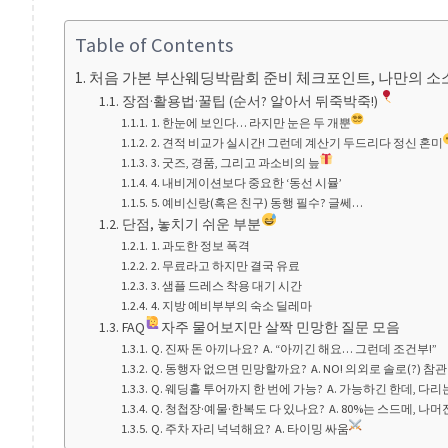
Table of Contents
처음 가본 부산웨딩박람회 준비 체크포인트, 나만의 소
장점·활용법·꿀팁 (순서? 알아서 뒤죽박죽!)
1. 한눈에 보인다… 라지만 눈은 두 개뿐
2. 견적 비교가 실시간! 그런데 계산기 두드리다 정신 혼미
3. 굿즈, 경품, 그리고 과소비의 늪
4. 내비게이션보다 중요한 ‘동선 시뮬’
5. 예비신랑(혹은 친구) 동행 필수? 글쎄…
단점, 놓치기 쉬운 부분
1. 과도한 정보 폭격
2. 무료라고 하지만 결국 유료
3. 샘플 드레스 착용 대기 시간
4. 지방 예비부부의 숙소 딜레마
FAQ
자주 물어보지만 살짝 민망한 질문 모음
Q. 진짜 돈 아끼나요? A. “아끼긴 해요… 그런데 조건부!”
Q. 동행자 없으면 민망할까요? A. NO! 의외로 솔로(?) 참
Q. 웨딩홀 투어까지 한 번에 가능? A. 가능하긴 한데, 다
Q. 청첩장·예물·한복도 다 있나요? A. 80%는 스드메, 나머
Q. 주차 자리 넉넉해요? A. 타이밍 싸움