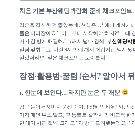
처음 가본 부산웨딩박람회 준비 체크포인트,
결혼을 결심한 건 좋았는데, 현실은…? 예산 계산기에 
쯤은 이러잖아요? “어디부터 시작해야 하지?” 그때 친
가서 한 방에 해결해.” 그래서 냅다 검색!
부산웨딩박
알람 맞춰두고, 사실 9시 반에 깨서 허겁지겁 택시 탔
알았더라면’ 싶은 체크포인트 모아봤다.
장점·활용법·꿀팁 (순서? 알아서 
1. 한눈에 보인다… 라지만 눈은 두 개뿐
입구 들어서자마자 풍선 아치랑 샴페인 타워! 와, 사진
마자 메인 부스 말고, 옆 통로로 살짝 새면 비교적 한
면 대기 시간 절약. 그리고 “저 방금 도착했는데요~”