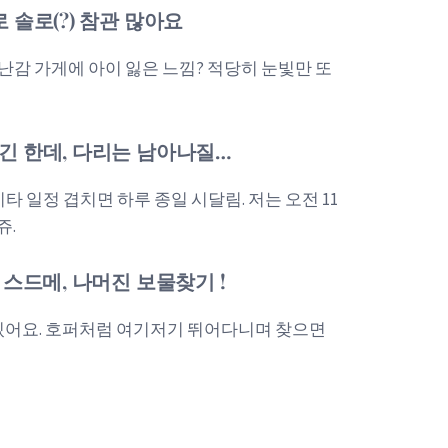
로 솔로(?) 참관 많아요
난감 가게에 아이 잃은 느낌? 적당히 눈빛만 또
하긴 한데, 다리는 남아나질…
타 일정 겹치면 하루 종일 시달림. 저는 오전 11
쥬.
는 스드메, 나머진 보물찾기 !
 있어요. 호퍼처럼 여기저기 뛰어다니며 찾으면