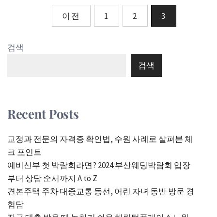
글
이전
1
2
3
페
검색
이
검색
지
매
김
Recent Posts
교정과 전문의 자격증 확인법, 수원 사례로 살펴본 체
크 포인트
예비신부 첫 박람회라면? 2024 부산웨딩박람회 입장
부터 상담 순서까지 A to Z
견본주택 주차·대중교통 동선, 어린 자녀 동반 방문 경
험담